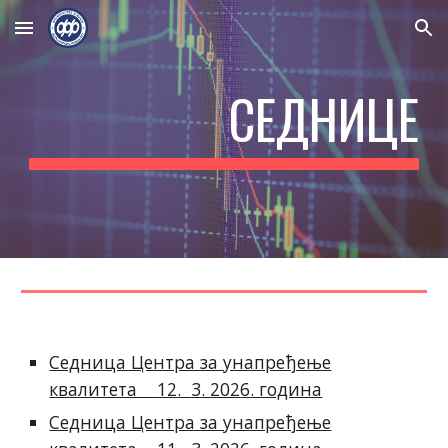
Skip to main content
Skip to navigation
СЕДНИЦЕ
Седница Центра за унапређење
квалитета
12
.
3
. 202
6
. година
Седница Центра за унапређење